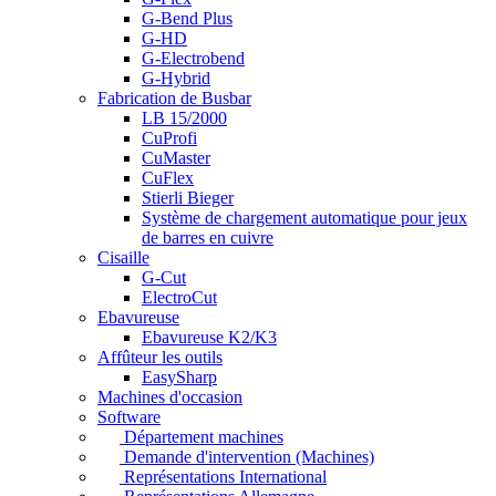
G-Bend Plus
G-HD
G-Electrobend
G-Hybrid
Fabrication de Busbar
LB 15/2000
CuProfi
CuMaster
CuFlex
Stierli Bieger
Système de chargement automatique pour jeux
de barres en cuivre
Cisaille
G-Cut
ElectroCut
Ebavureuse
Ebavureuse K2/K3
Affûteur les outils
EasySharp
Machines d'occasion
Software
Département machines
Demande d'intervention (Machines)
Représentations International