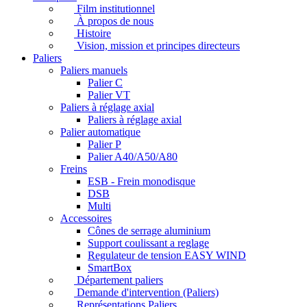
Film institutionnel
À propos de nous
Histoire
Vision, mission et principes directeurs
Paliers
Paliers manuels
Palier C
Palier VT
Paliers à réglage axial
Paliers à réglage axial
Palier automatique
Palier P
Palier A40/A50/A80
Freins
ESB - Frein monodisque
DSB
Multi
Accessoires
Cônes de serrage aluminium
Support coulissant a reglage
Regulateur de tension EASY WIND
SmartBox
Département paliers
Demande d'intervention (Paliers)
Représentations Paliers