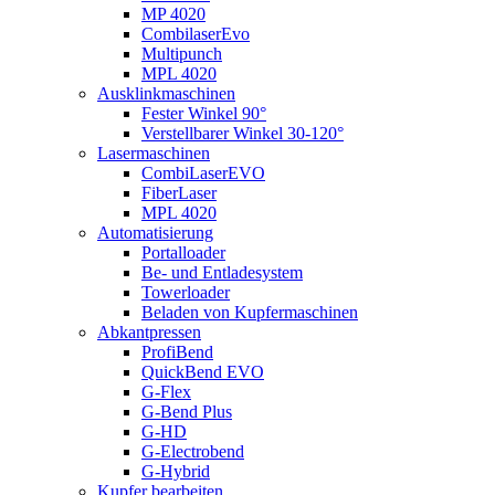
MP 4020
CombilaserEvo
Multipunch
MPL 4020
Ausklinkmaschinen
Fester Winkel 90°
Verstellbarer Winkel 30-120°
Lasermaschinen
CombiLaserEVO
FiberLaser
MPL 4020
Automatisierung
Portalloader
Be- und Entladesystem
Towerloader
Beladen von Kupfermaschinen
Abkantpressen
ProfiBend
QuickBend EVO
G-Flex
G-Bend Plus
G-HD
G-Electrobend
G-Hybrid
Kupfer bearbeiten