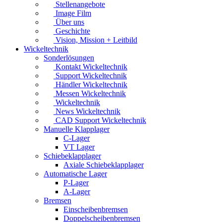
Stellenangebote
Image Film
Über uns
Geschichte
Vision, Mission + Leitbild
Wickeltechnik
Sonderlösungen
Kontakt Wickeltechnik
Support Wickeltechnik
Händler Wickeltechnik
Messen Wickeltechnik
Wickeltechnik
News Wickeltechnik
CAD Support Wickeltechnik
Manuelle Klapplager
C-Lager
VT Lager
Schiebeklapplager
Axiale Schiebeklapplager
Automatische Lager
P-Lager
A-Lager
Bremsen
Einscheibenbremsen
Doppelscheibenbremsen