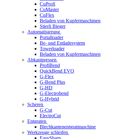
CuProfi
CuMaster
CuFlex
Beladen von Kupfermaschinen
Stierli Bieger
Automatisierung
Portalloader
Be- und Entladesystem
Towerloader
Beladen von Kupfermaschinen
Abkantpressen
ProfiBend
QuickBend EVO
G-Flex
G-Bend Plus
G-HD
G-Electrobend
G-Hybrid
Scheren
G-Cut
ElectroCut
Entgraten
Blechkantenentgratmaschine
Werkzeuge schleifen
EasySharp