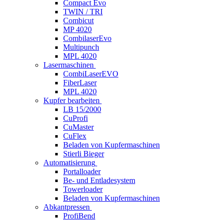
Compact Evo
TWIN / TRI
Combicut
MP 4020
CombilaserEvo
Multipunch
MPL 4020
Lasermaschinen
CombiLaserEVO
FiberLaser
MPL 4020
Kupfer bearbeiten
LB 15/2000
CuProfi
CuMaster
CuFlex
Beladen von Kupfermaschinen
Stierli Bieger
Automatisierung
Portalloader
Be- und Entladesystem
Towerloader
Beladen von Kupfermaschinen
Abkantpressen
ProfiBend