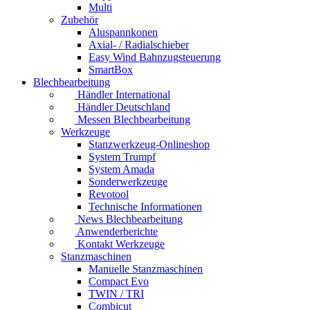
Multi
Zubehör
Aluspannkonen
Axial- / Radialschieber
Easy Wind Bahnzugsteuerung
SmartBox
Blechbearbeitung
Händler International
Händler Deutschland
Messen Blechbearbeitung
Werkzeuge
Stanzwerkzeug-Onlineshop
System Trumpf
System Amada
Sonderwerkzeuge
Revotool
Technische Informationen
News Blechbearbeitung
Anwenderberichte
Kontakt Werkzeuge
Stanzmaschinen
Manuelle Stanzmaschinen
Compact Evo
TWIN / TRI
Combicut