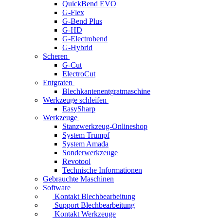
QuickBend EVO
G-Flex
G-Bend Plus
G-HD
G-Electrobend
G-Hybrid
Scheren
G-Cut
ElectroCut
Entgraten
Blechkantenentgratmaschine
Werkzeuge schleifen
EasySharp
Werkzeuge
Stanzwerkzeug-Onlineshop
System Trumpf
System Amada
Sonderwerkzeuge
Revotool
Technische Informationen
Gebrauchte Maschinen
Software
Kontakt Blechbearbeitung
Support Blechbearbeitung
Kontakt Werkzeuge