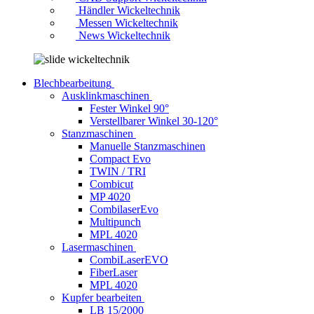
Händler Wickeltechnik
Messen Wickeltechnik
News Wickeltechnik
Blechbearbeitung
Ausklinkmaschinen
Fester Winkel 90°
Verstellbarer Winkel 30-120°
Stanzmaschinen
Manuelle Stanzmaschinen
Compact Evo
TWIN / TRI
Combicut
MP 4020
CombilaserEvo
Multipunch
MPL 4020
Lasermaschinen
CombiLaserEVO
FiberLaser
MPL 4020
Kupfer bearbeiten
LB 15/2000