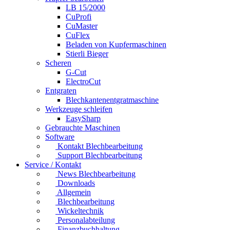
LB 15/2000
CuProfi
CuMaster
CuFlex
Beladen von Kupfermaschinen
Stierli Bieger
Scheren
G-Cut
ElectroCut
Entgraten
Blechkantenentgratmaschine
Werkzeuge schleifen
EasySharp
Gebrauchte Maschinen
Software
Kontakt Blechbearbeitung
Support Blechbearbeitung
Service / Kontakt
News Blechbearbeitung
Downloads
Allgemein
Blechbearbeitung
Wickeltechnik
Personalabteilung
Finanzbuchhaltung