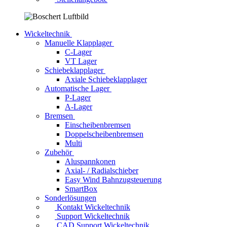
Wickeltechnik
Manuelle Klapplager
C-Lager
VT Lager
Schiebeklapplager
Axiale Schiebeklapplager
Automatische Lager
P-Lager
A-Lager
Bremsen
Einscheibenbremsen
Doppelscheibenbremsen
Multi
Zubehör
Aluspannkonen
Axial- / Radialschieber
Easy Wind Bahnzugsteuerung
SmartBox
Sonderlösungen
Kontakt Wickeltechnik
Support Wickeltechnik
CAD Support Wickeltechnik