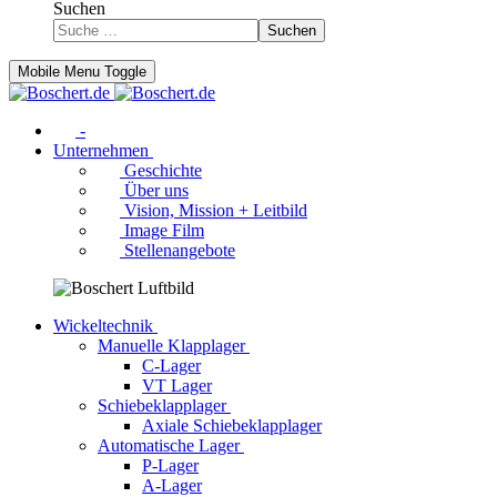
Suchen
Suchen
Mobile Menu Toggle
-
Unternehmen
Geschichte
Über uns
Vision, Mission + Leitbild
Image Film
Stellenangebote
Wickeltechnik
Manuelle Klapplager
C-Lager
VT Lager
Schiebeklapplager
Axiale Schiebeklapplager
Automatische Lager
P-Lager
A-Lager