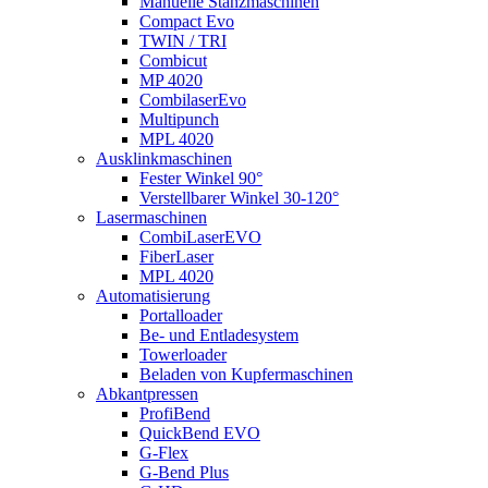
Manuelle Stanzmaschinen
Compact Evo
TWIN / TRI
Combicut
MP 4020
CombilaserEvo
Multipunch
MPL 4020
Ausklinkmaschinen
Fester Winkel 90°
Verstellbarer Winkel 30-120°
Lasermaschinen
CombiLaserEVO
FiberLaser
MPL 4020
Automatisierung
Portalloader
Be- und Entladesystem
Towerloader
Beladen von Kupfermaschinen
Abkantpressen
ProfiBend
QuickBend EVO
G-Flex
G-Bend Plus