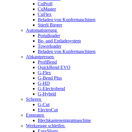
CuProfi
CuMaster
CuFlex
Beladen von Kupfermaschinen
Stierli Bieger
Automatisierung
Portalloader
Be- und Entladesystem
Towerloader
Beladen von Kupfermaschinen
Abkantpressen
ProfiBend
QuickBend EVO
G-Flex
G-Bend Plus
G-HD
G-Electrobend
G-Hybrid
Scheren
G-Cut
ElectroCut
Entgraten
Blechkantenentgratmaschine
Werkzeuge schleifen
EasySharp