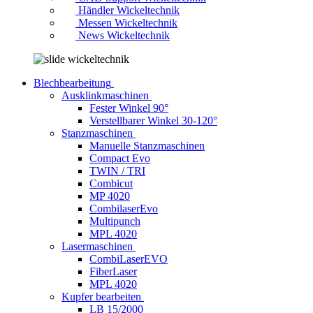
Händler Wickeltechnik
Messen Wickeltechnik
News Wickeltechnik
Blechbearbeitung
Ausklinkmaschinen
Fester Winkel 90°
Verstellbarer Winkel 30-120°
Stanzmaschinen
Manuelle Stanzmaschinen
Compact Evo
TWIN / TRI
Combicut
MP 4020
CombilaserEvo
Multipunch
MPL 4020
Lasermaschinen
CombiLaserEVO
FiberLaser
MPL 4020
Kupfer bearbeiten
LB 15/2000