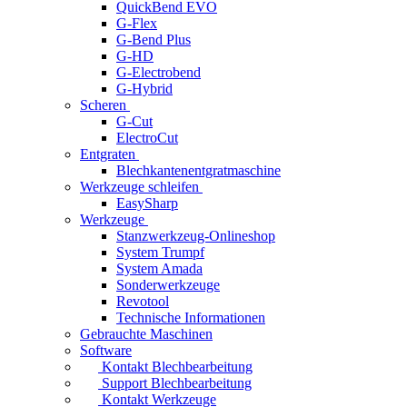
QuickBend EVO
G-Flex
G-Bend Plus
G-HD
G-Electrobend
G-Hybrid
Scheren
G-Cut
ElectroCut
Entgraten
Blechkantenentgratmaschine
Werkzeuge schleifen
EasySharp
Werkzeuge
Stanzwerkzeug-Onlineshop
System Trumpf
System Amada
Sonderwerkzeuge
Revotool
Technische Informationen
Gebrauchte Maschinen
Software
Kontakt Blechbearbeitung
Support Blechbearbeitung
Kontakt Werkzeuge