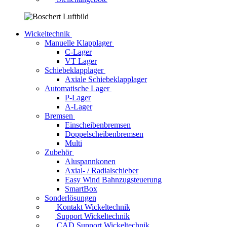
Wickeltechnik
Manuelle Klapplager
C-Lager
VT Lager
Schiebeklapplager
Axiale Schiebeklapplager
Automatische Lager
P-Lager
A-Lager
Bremsen
Einscheibenbremsen
Doppelscheibenbremsen
Multi
Zubehör
Aluspannkonen
Axial- / Radialschieber
Easy Wind Bahnzugsteuerung
SmartBox
Sonderlösungen
Kontakt Wickeltechnik
Support Wickeltechnik
CAD Support Wickeltechnik