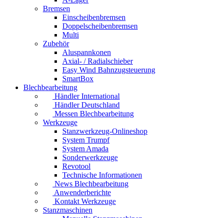
Bremsen
Einscheibenbremsen
Doppelscheibenbremsen
Multi
Zubehör
Aluspannkonen
Axial- / Radialschieber
Easy Wind Bahnzugsteuerung
SmartBox
Blechbearbeitung
Händler International
Händler Deutschland
Messen Blechbearbeitung
Werkzeuge
Stanzwerkzeug-Onlineshop
System Trumpf
System Amada
Sonderwerkzeuge
Revotool
Technische Informationen
News Blechbearbeitung
Anwenderberichte
Kontakt Werkzeuge
Stanzmaschinen