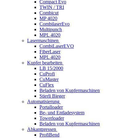
Compact Evo
TWIN / TRI
Combicut
MP 4020
CombilaserEvo
Multipunch
MPL 4020
Lasermaschinen
CombiLaserEVO
FiberLaser
MPL 4020
Kupfer bearbeiten
LB 15/2000
CuProfi
CuMaster
CuFlex
Beladen von Kupfermaschinen
Stierli Bieger
Automatisierung
Portalloader
Be- und Entladesystem
Towerloader
Beladen von Kupfermaschinen
Abkantpressen
ProfiBend