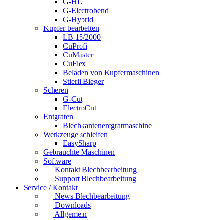
G-HD
G-Electrobend
G-Hybrid
Kupfer bearbeiten
LB 15/2000
CuProfi
CuMaster
CuFlex
Beladen von Kupfermaschinen
Stierli Bieger
Scheren
G-Cut
ElectroCut
Entgraten
Blechkantenentgratmaschine
Werkzeuge schleifen
EasySharp
Gebrauchte Maschinen
Software
Kontakt Blechbearbeitung
Support Blechbearbeitung
Service / Kontakt
News Blechbearbeitung
Downloads
Allgemein