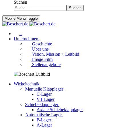
Suchen
Suchen
Mobile Menu Toggle
-
Unternehmen
Geschichte
Über uns
Vision, Mission + Leitbild
Image Film
Stellenangebote
Wickeltechnik
Manuelle Klapplager
C-Lager
VT Lager
Schiebeklapplager
Axiale Schiebeklapplager
Automatische Lager
P-Lager
A-Lager