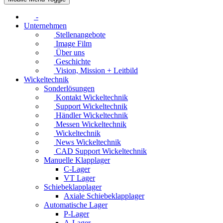
-
Unternehmen
Stellenangebote
Image Film
Über uns
Geschichte
Vision, Mission + Leitbild
Wickeltechnik
Sonderlösungen
Kontakt Wickeltechnik
Support Wickeltechnik
Händler Wickeltechnik
Messen Wickeltechnik
Wickeltechnik
News Wickeltechnik
CAD Support Wickeltechnik
Manuelle Klapplager
C-Lager
VT Lager
Schiebeklapplager
Axiale Schiebeklapplager
Automatische Lager
P-Lager
A-Lager